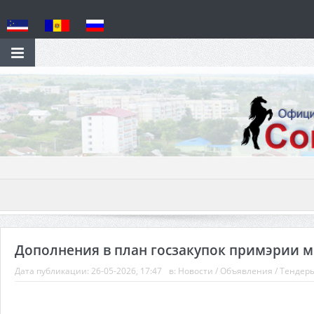
Дополнения в план госзакупок примэрии м.
Дата публикации:
26-05-2026, 17:47
в:
Новости
/
Объявления
/
Тендер