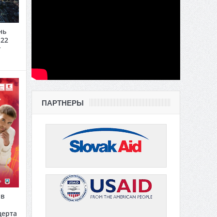
нь
 22
г
ПАРТНЕРЫ
 в
церта