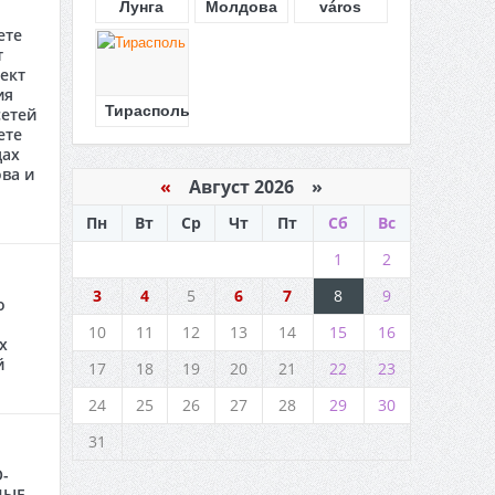
Лунга
Молдова
város
ете
т
ект
ия
Тирасполь
етей
ете
цах
ва и
«
Август 2026 »
Пн
Вт
Ср
Чт
Пт
Сб
Вс
1
2
3
4
5
6
7
8
9
о
10
11
12
13
14
15
16
х
й
17
18
19
20
21
22
23
24
25
26
27
28
29
30
31
-
НЫЕ