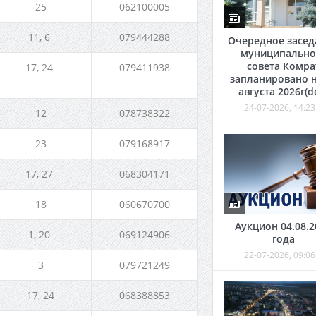
25
062100005
11, 6
079444288
Очередное засед
муниципально
совета Комра
17, 24
079411938
запланировано н
августа 2026г(d
24-07-2026, 14:23
12
078738322
23
079168917
17, 27
068304171
18
060670700
Аукцион 04.08.2
1, 20
069124906
года
22-07-2026, 09:06
3
079721249
17, 24
068388853