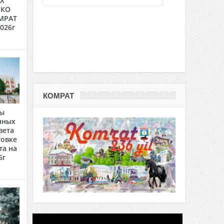
Х
 КО
МРАТ
2026г
КОМРАТ
ты
нных
вета
товке
та на
6г