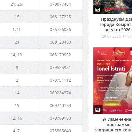
21, 26
079877484
15
068127225
Празднуем Де
города Комрат
1, 10
076726036
августа 2026
20-07-2026, 14:56
21
069128400
14, 13
068179992
9
079555931
2
078751112
14
069284374
19
069740193
12, 16
079709180
🎶 Изменение
программе
завтрашнего кон
4, 7
078565649