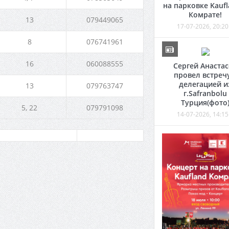
на парковке Kaufl
Комрате!
13
079449065
17-07-2026, 20:20
8
076741961
16
060088555
Сергей Анаста
провел встречу
делегацией и
13
079763747
г.Safranbolu
Турция(фото
5, 22
079791098
14-07-2026, 14:15