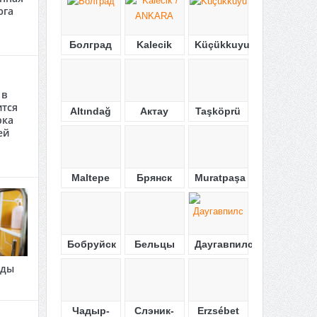
юга
Болград
Kalecik
Küçükkuyu
 в
ится
Altındağ
Актау
Taşköprü
рка
ей
Maltepe
Брянск
Muratpaşa
Бобруйск
Бельцы
Даугавпилс
оды
Чадыр-
Слэник-
Erzsébet