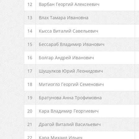
12
Варбан Георгий Алексеевич
13
Влах Тамара Ивановна
14
Кысса Виталий Савельевич
15
Бессараб Владимир Иванович
16
Болгар Андрей Иванович
17
Шушулков Юрий Леонидович
18
Митиогло Георгий Семенович
19
Братунова Анна Трофимовна
20
Кара Владимир Георгиевич
21
Драгой Виталий Васильевич
22
Кара Михаил Ильич