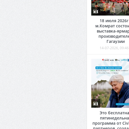
18 июля 2026г
м.Комрат состо
выставка-ярма
производител
Гагаузии
14-07-2026, 09:46
Это бесплатн
пятинедельна
программа от Civi
партнеров, созд