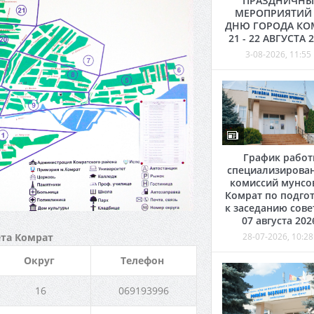
ПРАЗДНИЧНЫ
МЕРОПРИЯТИЙ
ДНЮ ГОРОДА КО
21 - 22 АВГУСТА 
3-08-2026, 11:55
График рабо
специализирова
комиссий мунсо
Комрат по подго
к заседанию сове
07 августа 202
28-07-2026, 10:28
та Комрат
Округ
Телефон
16
069193996