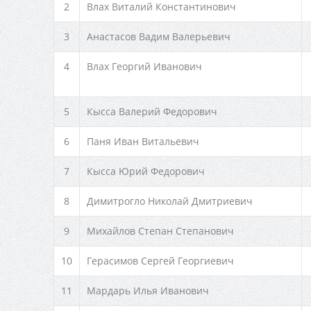
2
Влах Виталий Константинович
3
Анастасов Вадим Валерьевич
4
Влах Георгий Иванович
5
Кысса Валерий Федорович
6
Паня Иван Витальевич
7
Кысса Юрий Федорович
8
Димитрогло Николай Дмитриевич
9
Михайлов Степан Степанович
10
Герасимов Сергей Георгиевич
11
Мардарь Илья Иванович