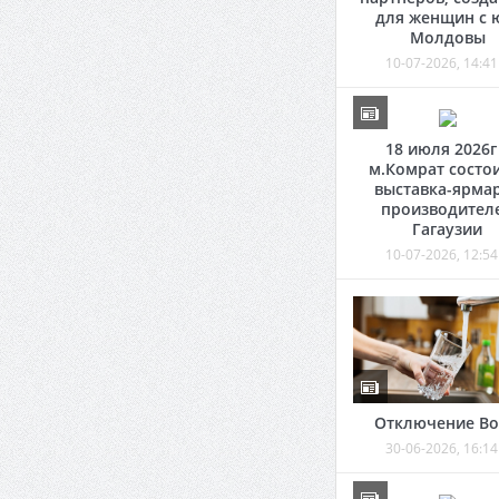
для женщин с 
Молдовы
10-07-2026, 14:41
18 июля 2026г
м.Комрат состо
выставка-ярма
производител
Гагаузии
10-07-2026, 12:54
Отключение В
30-06-2026, 16:14