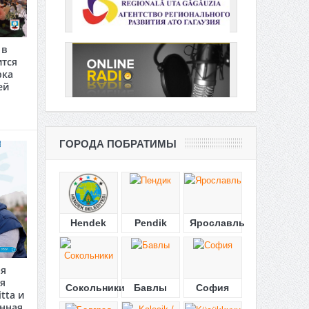
 в
ится
рка
ей
ГОРОДА ПОБРАТИМЫ
Hendek
Pendik
Ярославль
ая
я
Сокольники
Бавлы
София
tta и
анная