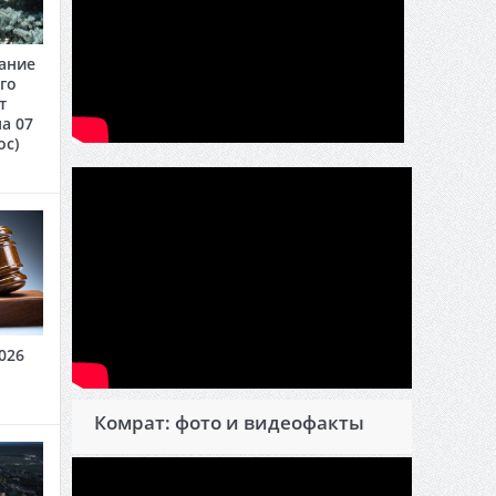
ание
го
т
а 07
oc)
026
Комрат: фото и видеофакты