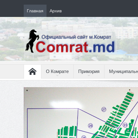
Главная
Архив
О Комрате
Примэрия
Муниципальн