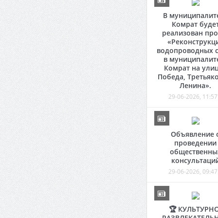
В муниципалит
Комрат буде
реализован про
«Реконструкц
водопроводных с
в муниципалит
Комрат на ули
Победа, Третьяко
Ленина».
29-06-2026, 11:57
Объявление 
проведении
общественны
консультаци
29-06-2026, 09:47
🏆 КУЛЬТУРНО
РАЗВЛЕКАТЕЛЬ