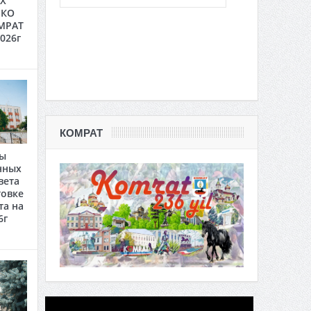
Х
 КО
МРАТ
2026г
КОМРАТ
ты
нных
вета
товке
та на
6г