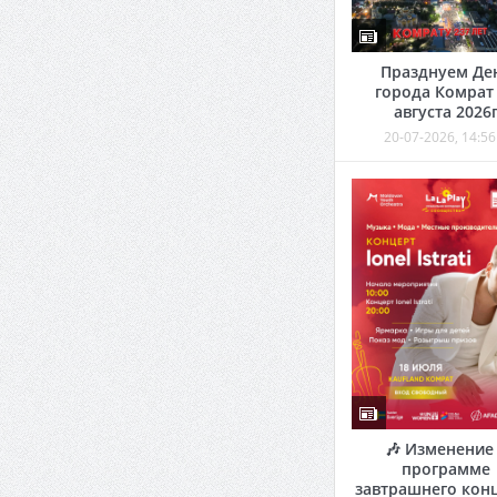
Празднуем Де
города Комрат
августа 2026
20-07-2026, 14:56
🎶 Изменение
программе
завтрашнего кон