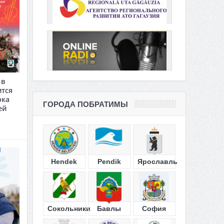
 в
ится
рка
ГОРОДА ПОБРАТИМЫ
ей
Hendek
Pendik
Ярославль
Сокольники
Бавлы
София