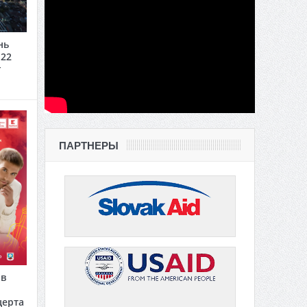
нь
 22
г
ПАРТНЕРЫ
 в
церта