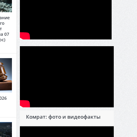
ание
го
т
а 07
oc)
026
Комрат: фото и видеофакты