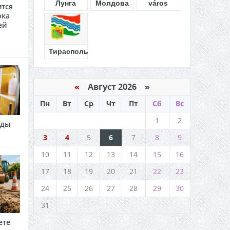
Лунга
Молдова
város
ится
рка
ей
Тирасполь
«
Август 2026 »
Пн
Вт
Ср
Чт
Пт
Сб
Вс
1
2
оды
3
4
5
6
7
8
9
10
11
12
13
14
15
16
17
18
19
20
21
22
23
24
25
26
27
28
29
30
31
ете