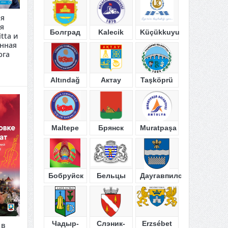
ая
я
Болград
Kalecik
Küçükkuyu
tta и
анная
юга
Altındağ
Актау
Taşköprü
Maltepe
Брянск
Muratpaşa
Бобруйск
Бельцы
Даугавпилс
Чадыр-
Слэник-
Erzsébet
 в