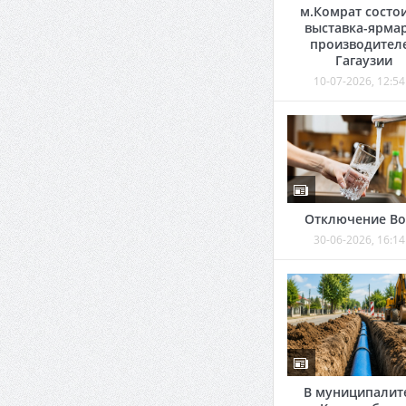
м.Комрат состо
выставка-ярма
производител
Гагаузии
10-07-2026, 12:54
Отключение В
30-06-2026, 16:14
В муниципалит