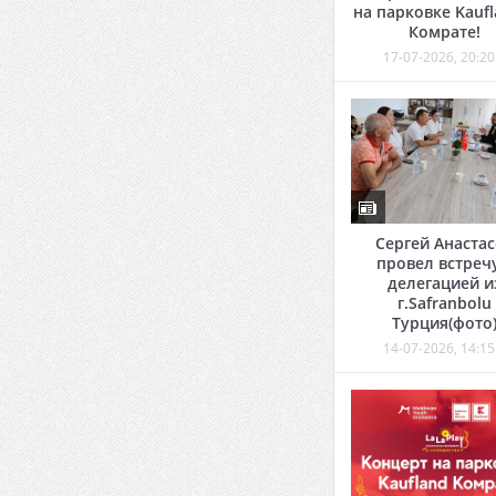
на парковке Kaufl
Комрате!
17-07-2026, 20:20
Сергей Анаста
провел встречу
делегацией и
г.Safranbolu
Турция(фото
14-07-2026, 14:15