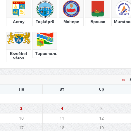
Актау
Taşköprü
Maltepe
Брянск
Muratpa
Erzsébet
Тирасполь
város
«
Ав
Пн
Вт
Ср
3
4
5
10
11
12
17
18
19